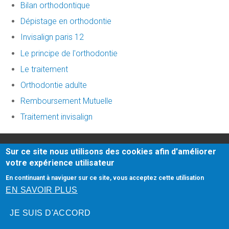
Bilan orthodontique
Dépistage en orthodontie
Invisalign paris 12
Le principe de l'orthodontie
Le traitement
Orthodontie adulte
Remboursement Mutuelle
Traitement invisalign
Honoraires
-
Mentions légales
-
Infos Conseil de l'Ordre
-
Sur ce site nous utilisons des cookies afin d'améliorer
facettes dentaires
- site web du cabinet dentaire créé
votre expérience utilisateur
par
www.denti.site
En continuant à naviguer sur ce site, vous acceptez cette utilisation
dentiste nanterre
EN SAVOIR PLUS
JE SUIS D'ACCORD