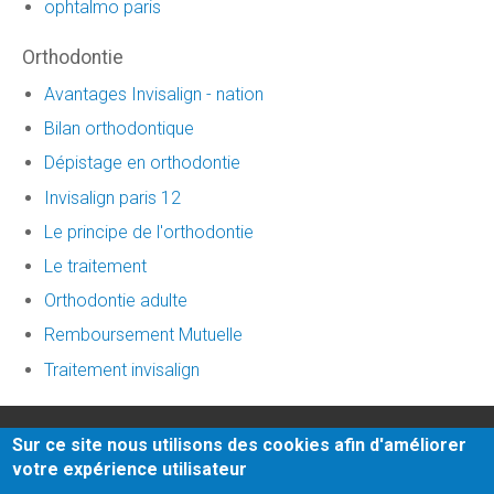
ophtalmo paris
Orthodontie
Avantages Invisalign - nation
Bilan orthodontique
Dépistage en orthodontie
Invisalign paris 12
Le principe de l'orthodontie
Le traitement
Orthodontie adulte
Remboursement Mutuelle
Traitement invisalign
Honoraires
-
Mentions légales
-
Infos Conseil de l'Ordre
-
Sur ce site nous utilisons des cookies afin d'améliorer
facettes dentaires
- site web du cabinet dentaire créé
votre expérience utilisateur
par
www.denti.site