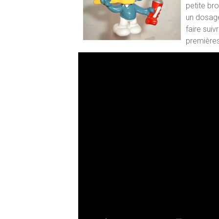
petite br
un dosage
faire suiv
premières