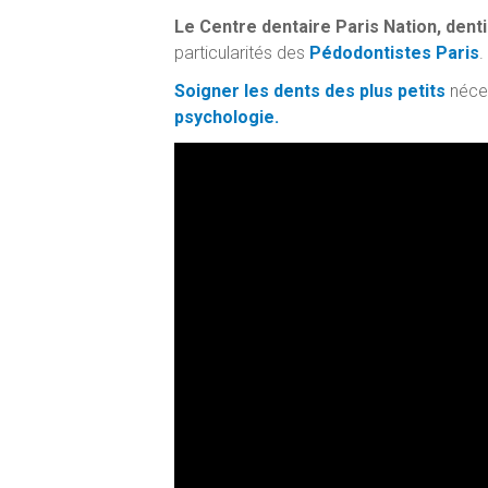
Le Centre dentaire Paris Nation, denti
particularités des
Pédodontistes Paris
.
Soigner les dents des plus petits
néce
psychologie.