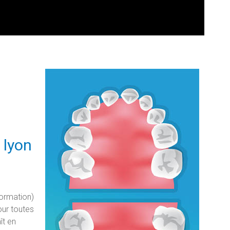
 lyon
formation)
our toutes
ît en