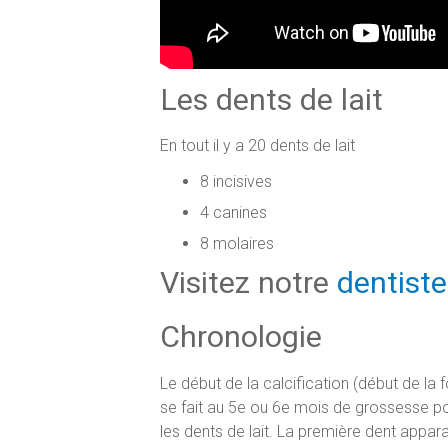
Les dents de lait
En tout il y a 20 dents de lait
8 incisives
4 canines
8 molaires
Visitez notre
dentiste
Chronologie
Le début de la calcification (début de la 
se fait au 5e ou 6e mois de grossesse p
les dents de lait. La première dent appara