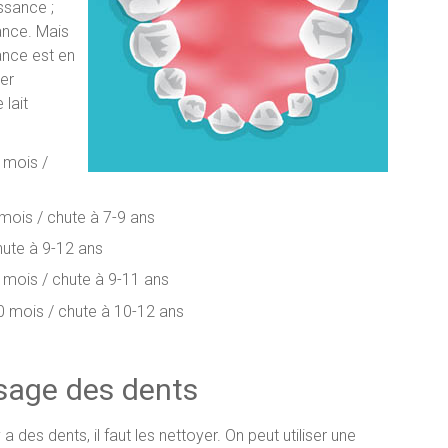
ssance ;
ance. Mais
ance est en
er
lait
0 mois /
2 mois / chute à 7-9 ans
hute à 9-12 ans
 mois / chute à 9-11 ans
0 mois / chute à 10-12 ans
sage des dents
y a des dents, il faut les nettoyer. On peut utiliser une