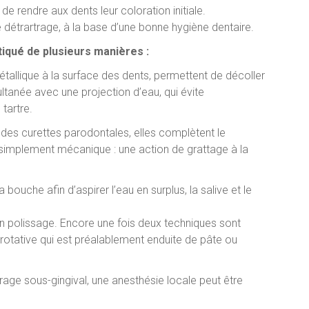
e rendre aux dents leur coloration initiale.
détrartrage, à la base d’une bonne hygiène dentaire.
atiqué de plusieurs manières :
étallique à la surface des dents, permettent de décoller
multanée avec une projection d’eau, qui évite
 tartre.
 des curettes parodontales, elles complètent le
t simplement mécanique : une action de grattage à la
bouche afin d’aspirer l’eau en surplus, la salive et le
 un polissage. Encore une fois deux techniques sont
 » rotative qui est préalablement enduite de pâte ou
trage sous-gingival, une anesthésie locale peut être