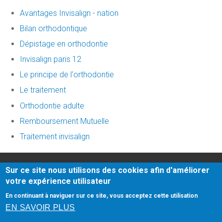
Avantages Invisalign - nation
Bilan orthodontique
Dépistage en orthodontie
Invisalign paris 12
Le principe de l'orthodontie
Le traitement
Orthodontie adulte
Remboursement Mutuelle
Traitement invisalign
Honoraires
-
Mentions légales
-
Infos Conseil de l'Ordre
-
Sur ce site nous utilisons des cookies afin d'améliorer
facettes dentaires
- site web du cabinet dentaire créé
votre expérience utilisateur
par
www.denti.site
En continuant à naviguer sur ce site, vous acceptez cette utilisation
dentiste nanterre
EN SAVOIR PLUS